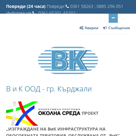
Повреди (24 часа)
Повреди
0361 58263 ; 0885 296 051
Информация
0361 65201, 65202 ;
Аварии
Съобщения
В и К ООД - гр. Кърджали
ПРОЕКТ
„ИЗГРАЖДАНЕ НА ВиК ИНФРАСТРУКТУРА НА
ОБОСОБЕНАТА ТЕРИТОРИЯ, ОБСЛУЖВАНА ОТ „ВиК“