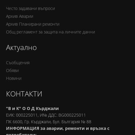
Често задавани въпроси
Архив Аварии
Архив Планирани ремонти
Oбщ регламент за защита на личните данни
Актуално
Съобщения
Обяви
Новини
КОНТАКТИ
"В и К" О О Д Кърджали
ЕИК: 000225011, И№ ДДС: BG000225011
ПК 6600, Гр. Кърджали, Бул. България № 88
ИНФОРМАЦИЯ за аварии, ремонти и връзка с
потребители: