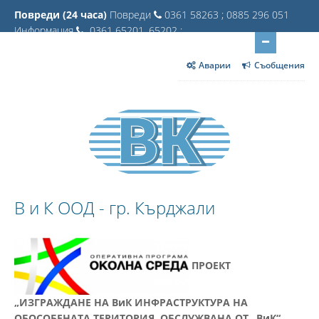
Повреди (24 часа)
Повреди
0361 58263 ; 0885 296 051
Информация
0361 65201, 65202 ;
Аварии
Съобщения
В и К ООД - гр. Кърджали
ПРОЕКТ
„ИЗГРАЖДАНЕ НА ВиК ИНФРАСТРУКТУРА НА
ОБОСОБЕНАТА ТЕРИТОРИЯ, ОБСЛУЖВАНА ОТ „ВиК“