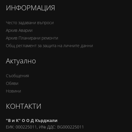
ИНФОРМАЦИЯ
Често задавани въпроси
Архив Аварии
Архив Планирани ремонти
Oбщ регламент за защита на личните данни
Актуално
Съобщения
Обяви
Новини
КОНТАКТИ
"В и К" О О Д Кърджали
ЕИК: 000225011, И№ ДДС: BG000225011