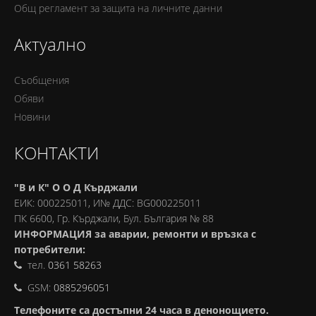
Oбщ регламент за защита на личните данни
Актуално
Съобщения
Обяви
Новини
КОНТАКТИ
"В и К" О О Д Кърджали
ЕИК: 000225011, И№ ДДС: BG000225011
ПК 6600, Гр. Кърджали, Бул. България № 88
ИНФОРМАЦИЯ за аварии, ремонти и връзка с
потребители:
тел.
0361 58263
GSM:
0885296051
Телефоните са достъпни 24 часа в денонощието.