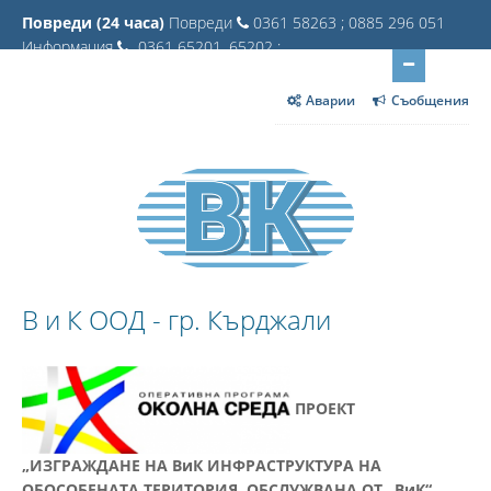
Повреди (24 часа)
Повреди
0361 58263 ; 0885 296 051
Информация
0361 65201, 65202 ;
Аварии
Съобщения
В и К ООД - гр. Кърджали
ПРОЕКТ
„ИЗГРАЖДАНЕ НА ВиК ИНФРАСТРУКТУРА НА
ОБОСОБЕНАТА ТЕРИТОРИЯ, ОБСЛУЖВАНА ОТ „ВиК“