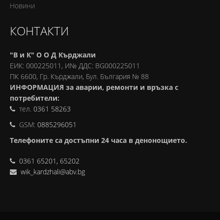
Новини
КОНТАКТИ
"В и К" О О Д Кърджали
ЕИК: 000225011, И№ ДДС: BG000225011
ПК 6600, Гр. Кърджали, Бул. България № 88
ИНФОРМАЦИЯ за аварии, ремонти и връзка с
потребители:
тел.
0361 58263
GSM:
0885296051
Телефоните са достъпни 24 часа в денонощието.
0361 65201, 65202
wik_kardzhali@abv.bg