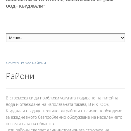
ООД− КЪРДЖАЛИ“
Начало
За Нас
Райони
Райони
В стремежа си да приближи услугата подаване на питейна
вода и отвеждане на използваната такава, В и К ООД
Кърджали създаде технически райони с всичко необходимо
за ежедневното безпроблемно обслужване на населението
по селищата на областта.
Тези райони следват административната структура на