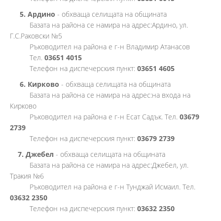
5. Ардино
- обхваща селищата на общината
Базата на района се намира на адрес:Ардино, ул.
Г.С.Раковски №5
Ръководител на района е г-н Владимир Атанасов
Тел.
03651 4015
Телефон на диспечерския пункт:
03651 4605
6. Кирково
- обхваща селищата на общината
Базата на района се намира на адрес:на входа на
Кирково
Ръководител на района е г-н Есат Садък. Тел.
03679
2739
Телефон на диспечерския пункт:
03679 2739
7. Джебел
- обхваща селищата на общината
Базата на района се намира на адрес:Джебел, ул.
Тракия №6
Ръководител на района е г-н Тунджай Исмаил. Тел.
03632 2350
Телефон на диспечерския пункт:
03632 2350