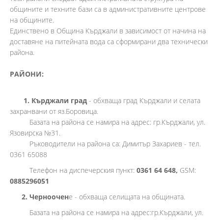
общините и техните бази са в административните центрове
на общините.
Единствено в Община Кърджали в зависимост от начина на
доставяне на питейната вода са сформирани два технически
района.
РАЙОНИ:
1. Кърджали град
- обхваща град Кърджали и селата
захранвани от яз.Боровица.
Базата на района се намира на адрес: гр.Кърджали, ул.
Язовирска №31.
Ръководители на района са: Димитър Захариев - тел.
0361 65088
Телефон на диспечерския пункт:
0361 64 648,
GSM:
0885296051
2. Черноочен
е - обхваща селищата на общината.
Базата на района се намира на адрес:гр.Кърджали, ул.