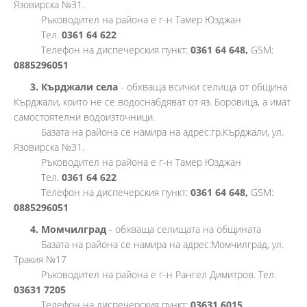
Язовирска №31.
Ръководител на района е г-н Тамер Юзджан
Тел.
0361 64 622
Телефон на диспечерския пункт:
0361 64 648,
GSM:
0885296051
3. Кърджали села
- обхваща всички селища от община
Кърджали, които не се водоснабдяват от яз. Боровица, а имат
самостоятелни водоизточници.
Базата на района се намира на адрес:гр.Кърджали, ул.
Язовирска №31.
Ръководител на района е г-н Тамер Юзджан
Тел.
0361 64 622
Телефон на диспечерския пункт:
0361 64 648,
GSM:
0885296051
4.
Момчилград
- обхваща селищата на общината
Базата на района се намира на адрес:Момчилград, ул.
Тракия №17
Ръководител на района е г-н Рангел Димитров. Тел.
03631 7205
Телефон на диспечерския пункт:
03631 6015