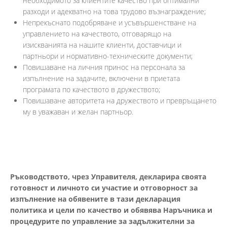
необходимото за клиентите качество при оптимални
разходи и адекватно на това трудово възнаграждение;
Непрекъснато подобряване и усъвършенстване на
управлението на качеството, отговарящо на
изискванията на нашите клиенти, доставчици и
партньори и нормативно-техническите документи;
Повишаване на личния принос на персонала за
изпълнение на задачите, включени в приетата
програмата по качеството в дружеството;
Повишаване авторитета на дружеството и превръщането
му в уважаван и желан партньор.
Ръководството, чрез Управителя, декларира своята
готовност и личното си участие и
отговорност за
изпълнение на обявените в тази декларация
политика и цели по качество
и обявява Наръчника и
процедурите по управление за задължителни за