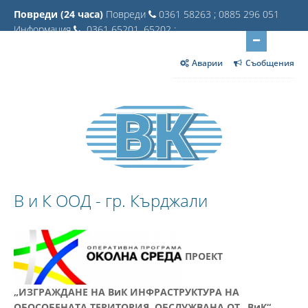
Повреди (24 часа)
Повреди
0361 58263 ; 0885 296 051
Информация
0361 65201, 65202 ;
Аварии
Съобщения
В и К ООД - гр. Кърджали
ПРОЕКТ
„ИЗГРАЖДАНЕ НА ВиК ИНФРАСТРУКТУРА НА
ОБОСОБЕНАТА ТЕРИТОРИЯ, ОБСЛУЖВАНА ОТ „ВиК“