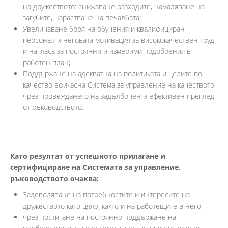
на дружеството: снижаване разходите, намаляване на
загубите, нарастване на печалбата;
Увеличаване броя на обучения и квалифициран
персонал и неговата мотивация за висококачествен труд
и нагласа за постоянни и измерими подобрения в
работен план;
Поддържане на адекватна на политиката и целите по
качество ефикасна Система за управление на качеството
чрез провеждането на задълбочен и ефективен преглед
от ръководството.
Като резултат от успешното прилагане и
сертифициране на Системата за управление,
ръководството очаква:
Задоволяване на потребностите и интересите на
дружеството като цяло, както и на работещите в него
чрез постигане на постоянно поддържане на