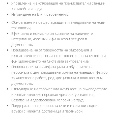
Управление и експлоатация на пречиствателни станции
за питейни и води;
Изграждане на В и К съоръжения.
Обновяване на съществуващите и внедряване на нови
технологии;
Ефективно и ефикасно използване на наличните
материални, човешки и финансови ресурси в
дружеството;
Повишаване на отговорността на ръководния и
изпълнителски персонал по отношение на качеството и
функционирането на Системата за управление;
Повишаване на квалификацията и обучението на
персонала с цел повишаване ролята на човешкия фактор
за качествена работа, ред, дисциплина и лоялност към
дружеството;
Стимулиране на творческата активност на ръководството
и изпълнителския персонал чрез осигуряване на
безопасни и здравословни условия на труд;
Поддържане на равнопоставени и взаимноизгодни
връзки с клиенти, доставчици и партньори;