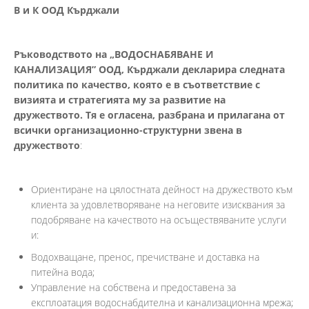
В и К ООД Кърджали
Ръководството на
„
ВОДОСНАБЯВАНЕ И
КАНАЛИЗАЦИЯ” ООД, Кърджали
декларира следната
политика по качество
,
която е в съответствие с
визията и стратегията му за развитие на
дружеството
.
Тя е огласена
,
разбрана и прилагана от
всички организационно
-
структурни звена в
дружеството
:
Ориентиране на цялостната дейност на дружеството към
клиента за удовлетворяване на неговите изисквания за
подобряване на качеството на осъществяваните услуги
и:
Водохващане, пренос, пречистване и доставка на
питейна вода;
Управление на собствена и предоставена за
експлоатация водоснабдителна и канализационна мрежа;