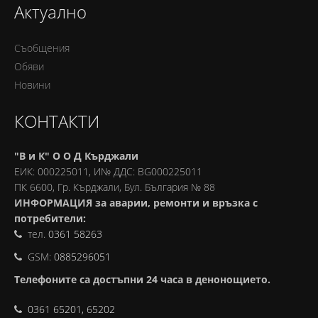
Актуално
Съобщения
Обяви
Новини
КОНТАКТИ
"В и К" О О Д Кърджали
ЕИК: 000225011, И№ ДДС: BG000225011
ПК 6600, Гр. Кърджали, Бул. България № 88
ИНФОРМАЦИЯ за аварии, ремонти и връзка с
потребители:
тел.
0361 58263
GSM:
0885296051
Телефоните са достъпни 24 часа в денонощието.
0361 65201, 65202