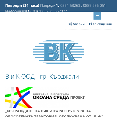
Повреди (24 часа)
Повреди
0361 58263 ; 0885 296 051
Информация
0361 65201, 65202 ;
Аварии
Съобщения
В и К ООД - гр. Кърджали
ПРОЕКТ
„ИЗГРАЖДАНЕ НА ВиК ИНФРАСТРУКТУРА НА
ОБОСОБЕНАТА ТЕРИТОРИЯ, ОБСЛУЖВАНА ОТ „ВиК“