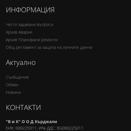
ИНФОРМАЦИЯ
Често задавани въпроси
Архив Аварии
Архив Планирани ремонти
Oбщ регламент за защита на личните данни
Актуално
Съобщения
Обяви
Новини
КОНТАКТИ
"В и К" О О Д Кърджали
ЕИК: 000225011, И№ ДДС: BG000225011