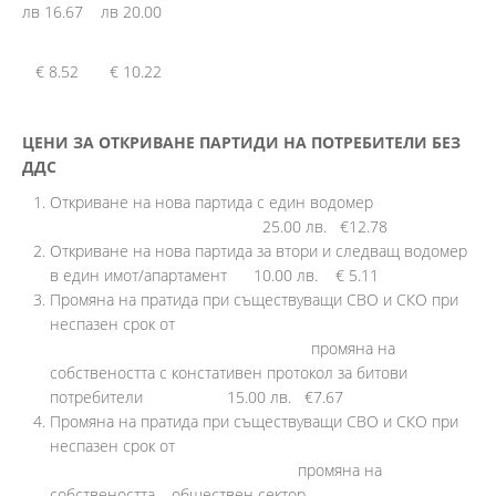
лв 16.67 лв 20.00
€ 8.52 € 10.22
ЦЕНИ ЗА ОТКРИВАНЕ ПАРТИДИ НА ПОТРЕБИТЕЛИ БЕЗ
ДДС
Откриване на нова партида с един водомер
25.00 лв. €12.78
Откриване на нова партида за втори и следващ водомер
в един имот/апартамент 10.00 лв. € 5.11
Промяна на пратида при съществуващи СВО и СКО при
неспазен срок от
промяна на
собствеността с констативен протокол за битови
потребители 15.00 лв. €7.67
Промяна на пратида при съществуващи СВО и СКО при
неспазен срок от
промяна на
собствеността – обществен сектор