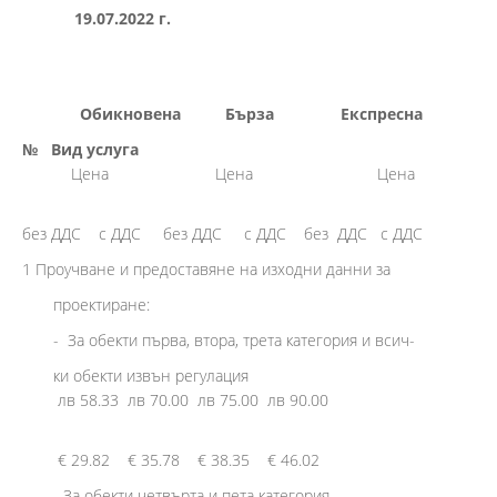
19.07.2022 г.
Обикновена Бърза
Експресна
№ Вид услуга
Цена Цена Цена
без ДДС с ДДС без ДДС с ДДС без ДДС с ДДС
1 Проучване и предоставяне на изходни данни за
проектиране:
- За обекти първа, втора, трета категория и всич-
ки обекти извън регулация
лв 58.33 лв 70.00 лв 75.00 лв 90.00
€ 29.82 € 35.78 € 38.35 € 46.02
- За обекти четвърта и пета категория