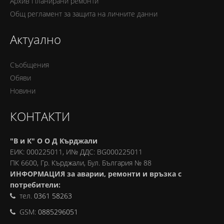
Архив Планирани ремонти
Oбщ регламент за защита на личните данни
Актуално
Съобщения
Обяви
Новини
КОНТАКТИ
"В и К" О О Д Кърджали
ЕИК: 000225011, И№ ДДС: BG000225011
ПК 6600, Гр. Кърджали, Бул. България № 88
ИНФОРМАЦИЯ за аварии, ремонти и връзка с
потребители:
тел.
0361 58263
GSM:
0885296051