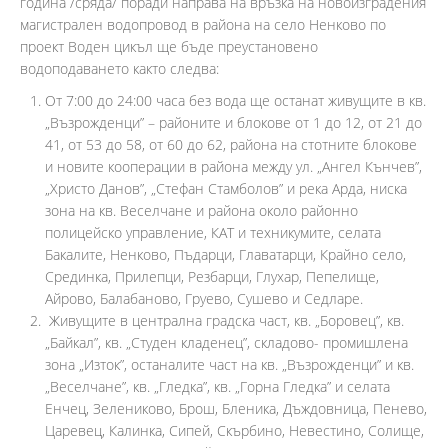
година /сряда/ поради направа на връзка на новоизградения
магистрален водопровод в района на село Ненково по
проект Воден цикъл ще бъде преустановено
водоподаването както следва:
От 7:00 до 24:00 часа без вода ще останат живущите в кв.
„Възрожденци” – районите и блокове от 1 до 12, от 21 до
41, от 53 до 58, от 60 до 62, района на стотните блокове
и новите кооперации в района между ул. „Ангел Кънчев”,
„Христо Данов”, „Стефан Стамболов” и река Арда, ниска
зона на кв. Веселчане и района около районно
полицейско управление, КАТ и техникумите, селата
Бакалите, Ненково, Пъдарци, Главатарци, Крайно село,
Срединка, Прилепци, Резбарци, Глухар, Пепелище,
Айрово, Балабаново, Груево, Сушево и Седларе.
Живущите в централна градска част, кв. „Боровец”, кв.
„Байкал”, кв. „Студен кладенец”, складово- промишлена
зона „Изток”, останалите част на кв. „Възрожденци” и кв.
„Веселчане”, кв. „Гледка”, кв. „Горна Гледка” и селата
Енчец, Зелениково, Брош, Бленика, Дъждовница, Пенево,
Царевец, Калинка, Сипей, Скърбино, Невестино, Солище,