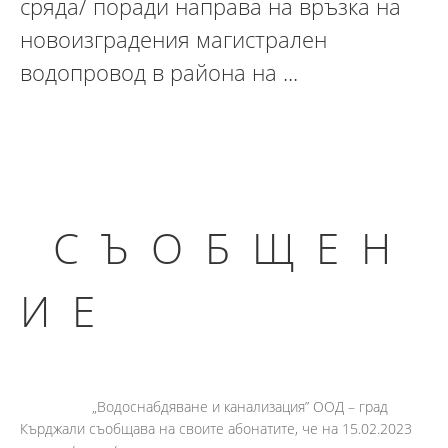
сряда/ поради направа на връзка на
новоизградения магистрален
водопровод в района на ...
С Ъ О Б Щ Е Н
И Е
„Водоснабдяване и канализация” ООД – град
Кърджали съобщава на своите абонатите, че на 15.02.2023