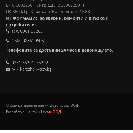
ЕИК: 000225011, И№ ДДС: BG000225011
ПК 6600, Гр. Кърджали, Бул. България № 88
ИНФОРМАЦИЯ за аварии, ремонти и връзка с
потребители:
тел.
0361 58263
GSM:
0885296051
Телефоните са достъпни 24 часа в денонощието.
0361 65201, 65202
wik_kardzhali@abv.bg
© Всички права запазени, 2026 Еском ООД
Разработка и дизайн
Еском ООД