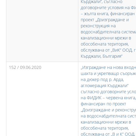
Кърджали“, съгласно
договорните условия на 
– жълта книга, финансиран
проект „Доизграждане и
реконструкция на
водоснабдителната систем
канализационни мрежи в
обособената територия,
обслужвана от „ВиК“ ООД, г
Кърджали, България“
152 / 09.06.2020
„Изграждане на нова вход
шахта и укрепващо съоръ
на дюкер под р. Арда,
агломерация Кърджали“
съгласно договорните усл
на ФИДИК – червена книга,
финансиран по проект
„Доизграждане и реконстру
на водоснабдителната сист
канализационни мрежи в
обособената територия,
обслужвана от „В и К“ ООД, 