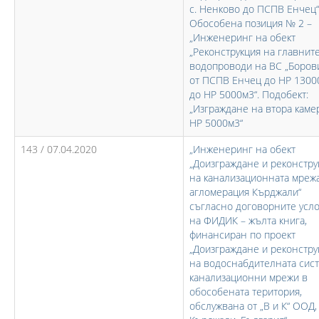
с. Ненково до ПСПВ Енчец“
Обособена позиция № 2 –
„Инженеринг на обект
„Реконструкция на главнит
водопроводи на ВС „Борови
от ПСПВ Енчец до НР 1300
до НР 5000м3“. Подобект:
„Изграждане на втора каме
НР 5000м3“
143 / 07.04.2020
„Инженеринг на обект
„Доизграждане и реконстру
на канализационната мреж
агломерация Кърджали“
съгласно договорните усл
на ФИДИК – жълта книга,
финансиран по проект
„Доизграждане и реконстру
на водоснабдителната сист
канализационни мрежи в
обособената територия,
обслужвана от „В и К“ ООД, 