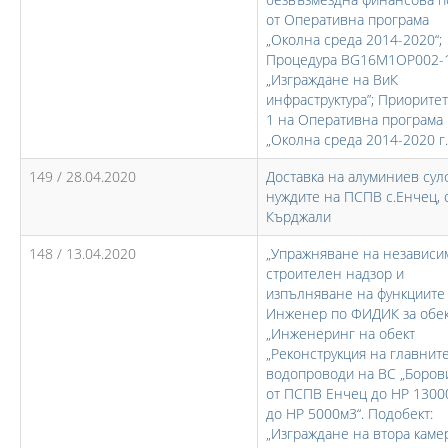
от Оперативна програма
„Околна среда 2014-2020“;
Процедура BG16M1OP002-1
„Изграждане на ВиК
инфраструктура”; Приоритет
1 на Оперативна програма
„Околна среда 2014-2020 г.
149 / 28.04.2020
Доставка на алуминиев сулф
нуждите на ПСПВ с.Енчец, 
Кърджали
148 / 13.04.2020
„Упражняване на независи
строителен надзор и
изпълняване на функциите
Инженер по ФИДИК за обе
„Инженеринг на обект
„Реконструкция на главнит
водопроводи на ВС „Борови
от ПСПВ Енчец до НР 1300
до НР 5000м3“. Подобект:
„Изграждане на втора каме