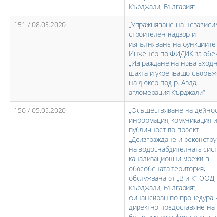
Кърджали, България“
151 / 08.05.2020
„Упражняване на независи
строителен надзор и
изпълняване на функциите
Инженер по ФИДИК за обе
„Изграждане на нова вход
шахта и укрепващо съоръ
на дюкер под р. Арда,
агломерация Кърджали“
150 / 05.05.2020
„Осъществяване на дейнос
информация, комуникация и
публичност по проект
„Доизграждане и реконстру
на водоснабдителната сист
канализационни мрежи в
обособената територия,
обслужвана от „В и К“ ООД, 
Кърджали, България“,
финансиран по процедура 
директно предоставяне на
безвъзмездна финансова 