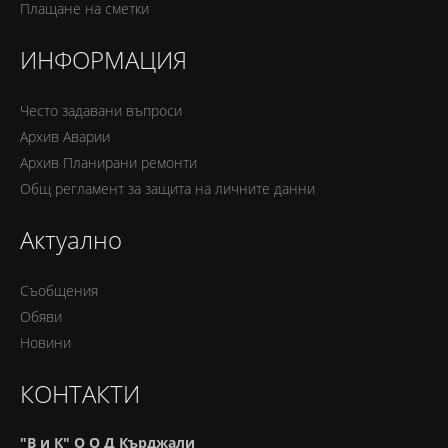
Плащане на сметки
ИНФОРМАЦИЯ
Често задавани въпроси
Архив Аварии
Архив Планирани ремонти
Oбщ регламент за защита на личните данни
Актуално
Съобщения
Обяви
Новини
КОНТАКТИ
"В и К" О О Д Кърджали