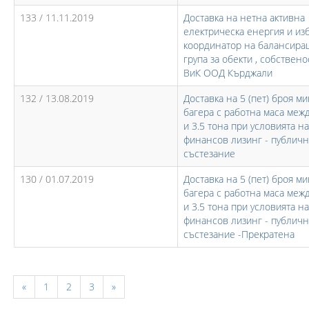
133 / 11.11.2019
Доставка на нетна активна
електрическа енергия и из
координатор на балансира
група за обекти , собствено
ВиК ООД Кърджали
132 / 13.08.2019
Доставка на 5 (пет) броя ми
багера с работна маса межд
и 3.5 тона при условията на
финансов лизинг - публич
състезание
130 / 01.07.2019
Доставка на 5 (пет) броя ми
багера с работна маса межд
и 3.5 тона при условията на
финансов лизинг - публич
състезание -Прекратена
«
1
2
3
»