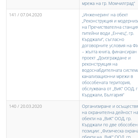
мрежа на гр. Момчилград“
141 / 07.04.2020
„Инженеринг на обект
„Реконструкция и модерниз
на Пречиствателна станция
питейни води „Енчец“, гр.
Кърджали“, съгласно
договорните условия на 
– жълта книга, финансиран
проект „Доизграждане и
реконструкция на
водоснабдителната систем
канализационни мрежи в
обособената територия,
обслужвана от „ВиК“ ООД, г
Кърджали, България“
140 / 20.03.2020
Организиране и осъществ
на охранителна дейност н
обекти на „ВиК” ООД, гр.
Кърджали по две обособен
позиции: „Физическа охран
обекти на „ВиК“ ООД, гр.