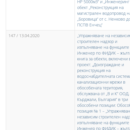
НР 5000м3“ и „Инженеринг
обект „Реконструкция на
магистрален водопровод н
„Боровица“ от с. Ненково д
ПСПВ Енчец“
147 / 13.04.2020
„Упражняване на независи
строителен надзор и
изпълняване на функциите
Инженер по ФИДИК – жълт
книга за обекти, включени 
проект: „Доизграждане и
реконструкция на
водоснабдителната систем
канализационни мрежи в
обособената територия,
обслужвана от „В и К“ ООД, 
Кърджали, България“ в три
обособени позиции: Обосо
позиция № 1 – „Упражняван
независим строителен над
изпълняване на функциите
Инженер по ФИДИК – жълт