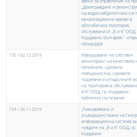
звено за управление на пр
„Доизграждане и реконстру
на водоснабдителната сист
канализационни мрежи в
обособената територия,
обслужвана от „В и К“ ООД, 
Кърджали, България.“ -откр
процедура
135 / 02.12.2019
Извършване на собствен
мониторинг на качествата 
питейните, суровите
повърхностни, суровите
подземни и отпадъчните в
на територията, обслужвана
И К” ООД, гр. Кърджали -
публично състезание
134 / 26.11.2019
„Разширяване и
усъвършенстване на Геогр
информационна система за
нуждите на „В и К“ ООД, гр.
Кърджали