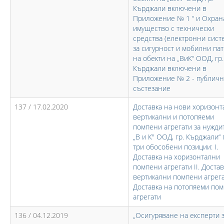
Кърджали включени в
Приложение № 1 “ и Охран
имущество с технически
средства (електронни сист
за сигурност и мобилни па
на обекти на „ВиК“ ООД, гр.
Кърджали включени в
Приложение № 2 - публич
състезание
137 / 17.02.2020
Доставка на нови хоризонт
вертикални и потопяеми
помпени агрегати за нужди
„В и К" ООД, гр. Кърджали“ 
три обособени позиции: I.
Доставка на хоризонтални
помпени агрегати II. Достав
вертикални помпени агрегат
Доставка на потопяеми по
агрегати
136 / 04.12.2019
„Осигуряване на експерти 