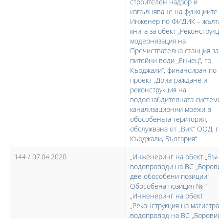
строителен надзор и
изпълняване на функциите
Инженер по ФИДИК – жълт
книга за обект „Реконструк
модернизация на
Пречиствателна станция за
питейни води „Енчец“, гр.
Кърджали“, финансиран по
проект „Доизграждане и
реконструкция на
водоснабдителната систем
канализационни мрежи в
обособената територия,
обслужвана от „ВиК“ ООД, г
Кърджали, България“
144 / 07.04.2020
„Инженеринг на обект „В
водопроводи на ВС „Борови
две обособени позиции:
Обособена позиция № 1 –
„Инженеринг на обект
„Реконструкция на магистр
водопровод на ВС „Боровиц