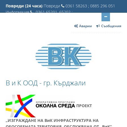
Повреди (24 часа)
Повреди
0361 58263 ; 0885 296 051
Информация
0361 65201, 65202 ;
Аварии
Съобщения
В и К ООД - гр. Кърджали
ПРОЕКТ
„ИЗГРАЖДАНЕ НА ВиК ИНФРАСТРУКТУРА НА
ОБОСОБЕНАТА ТЕРИТОРИЯ, ОБСЛУЖВАНА ОТ „ВиК“