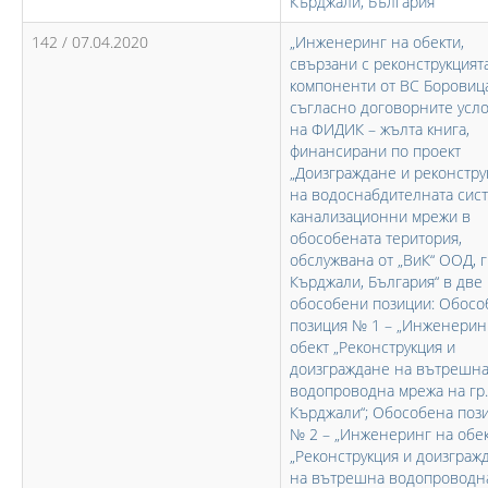
Кърджали, България“
142 / 07.04.2020
„Инженеринг на обекти,
свързани с реконструкцият
компоненти от ВС Боровица
съгласно договорните усл
на ФИДИК – жълта книга,
финансирани по проект
„Доизграждане и реконстру
на водоснабдителната сист
канализационни мрежи в
обособената територия,
обслужвана от „ВиК“ ООД, г
Кърджали, България“ в две
обособени позиции: Обосо
позиция № 1 – „Инженерин
обект „Реконструкция и
доизграждане на вътрешн
водопроводна мрежа на гр.
Кърджали“; Обособена поз
№ 2 – „Инженеринг на обе
„Реконструкция и доизграж
на вътрешна водопроводн